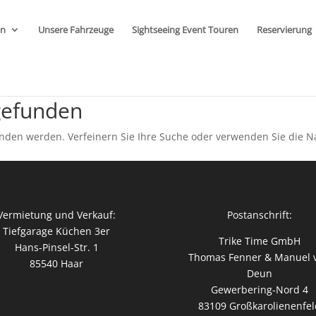
en
Unsere Fahrzeuge
Sightseeing Event Touren
Reservierung
gefunden
unden werden. Verfeinern Sie Ihre Suche oder verwenden Sie die N
Vermietung und Verkauf:
Postanschrift:
Tiefgarage Küchen 3er
Trike Time GmbH
Hans-Pinsel-Str. 1
Thomas Fenner & Manuel 
85540 Haar
Deun
Gewerbering-Nord 4
83109 Großkarolienenfel