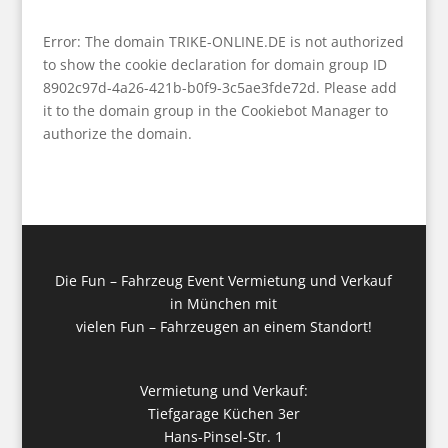
Error: The domain TRIKE-ONLINE.DE is not authorized
to show the cookie declaration for domain group ID
8902c97d-4a26-421b-b0f9-3c5ae3fde72d. Please add
it to the domain group in the Cookiebot Manager to
authorize the domain.
Die Fun – Fahrzeug Event Vermietung und Verkauf
in München mit
vielen Fun – Fahrzeugen an einem Standort!
Vermietung und Verkauf:
Tiefgarage Küchen 3er
Hans-Pinsel-Str. 1