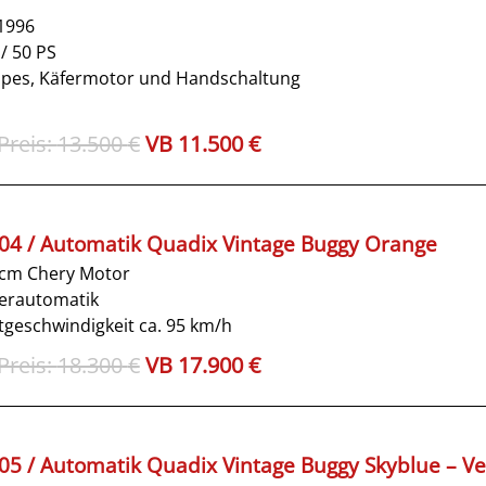
1996
/ 50 PS
ipes, Käfermotor und Handschaltung
Ursprünglicher
Aktueller
13.500
€
11.500
€
Preis
Preis
war:
ist:
13.500€
11.500€.
 04 / Automatik Quadix Vintage Buggy Orange
ccm Chery Motor
erautomatik
geschwindigkeit ca. 95 km/h
Ursprünglicher
Aktueller
18.300
€
17.900
€
Preis
Preis
war:
ist:
18.300€
17.900€.
 05 / Automatik Quadix Vintage Buggy Skyblue – Ve