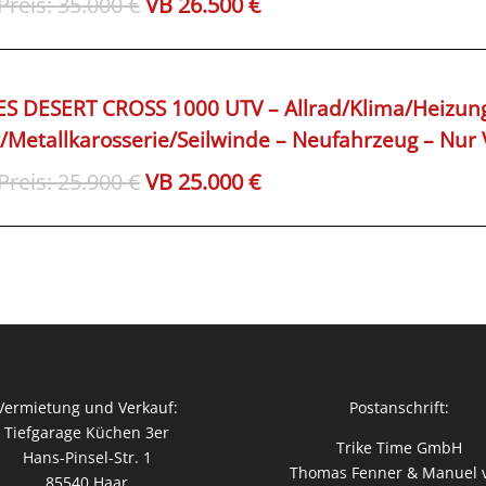
35.000
€
26.500
€
Preis
Preis
war:
ist:
35.000€
26.500€.
S DESERT CROSS 1000 UTV – Allrad/Klima/Heizung
r/Metallkarosserie/Seilwinde – Neufahrzeug – Nur 
Ursprünglicher
Aktueller
25.900
€
25.000
€
Preis
Preis
war:
ist:
25.900€
25.000€.
Vermietung und Verkauf:
Postanschrift:
Tiefgarage Küchen 3er
Trike Time GmbH
Hans-Pinsel-Str. 1
Thomas Fenner & Manuel 
85540 Haar