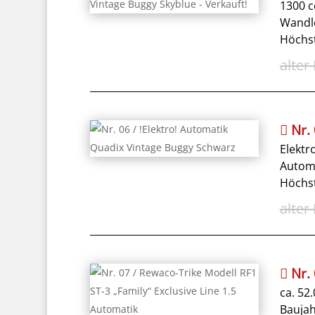
1300 
Wandl
Höchst
Nr.
Elekt
Autom
Höchst
Nr.
ca. 52
Baujah