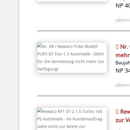
NP 40
Nr.
mehr 
Baujah
NP 34
Rew
zur V