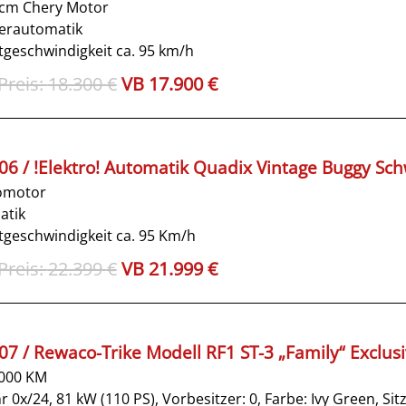
ccm Chery Motor
erautomatik
geschwindigkeit ca. 95 km/h
Ursprünglicher
Aktueller
18.300
€
17.900
€
Preis
Preis
war:
ist:
18.300€
17.900€.
 06 / !Elektro! Automatik Quadix Vintage Buggy Sc
romotor
atik
geschwindigkeit ca. 95 Km/h
Ursprünglicher
Aktueller
22.399
€
21.999
€
Preis
Preis
war:
ist:
22.399€
21.999€.
 07 / Rewaco-Trike Modell RF1 ST-3 „Family“ Exclus
.000 KM
r 0x/24,
81 kW (110 PS),
Vorbesitzer: 0,
Farbe: Ivy Green,
Sit