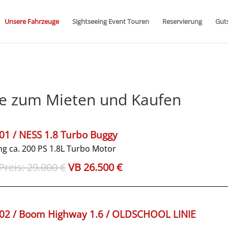
Unsere Fahrzeuge
Sightseeing Event Touren
Reservierung
Gut
ge zum Mieten und Kaufen
 01 / NESS 1.8 Turbo Buggy
ng ca. 200 PS
1.8L Turbo Motor
Ursprünglicher
Aktueller
29.000
€
26.500
€
Preis
Preis
war:
ist:
29.000€
26.500€.
 02 / Boom Highway 1.6 / OLDSCHOOL LINIE