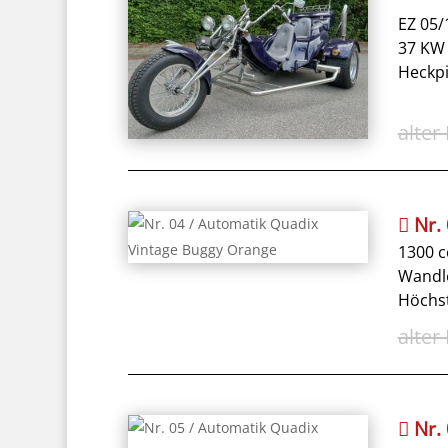
EZ 05/
37 KW 
Heckp
Nr.
1300 
Wandl
Höchst
Nr.