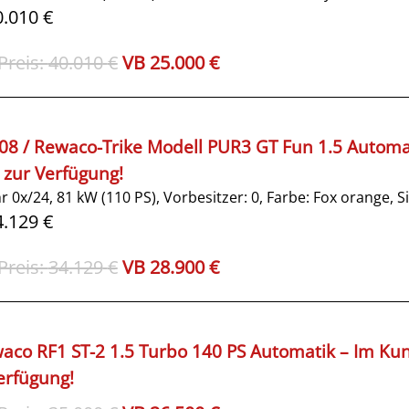
.010 €
Ursprünglicher
Aktueller
40.010
€
25.000
€
Preis
Preis
war:
ist:
40.010€
25.000€.
 08 / Rewaco-Trike Modell PUR3 GT Fun 1.5 Automat
zur Verfügung!
r 0x/24,
81 kW (110 PS),
Vorbesitzer: 0,
Farbe: Fox orange,
Si
.129 €
Ursprünglicher
Aktueller
34.129
€
28.900
€
Preis
Preis
war:
ist:
34.129€
28.900€.
aco RF1 ST-2 1.5 Turbo 140 PS Automatik – Im Kun
erfügung!
Ursprünglicher
Aktueller